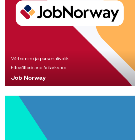
Värbamine ja personalivalik
Ettevõttesisene äritarkvara
Job Norway