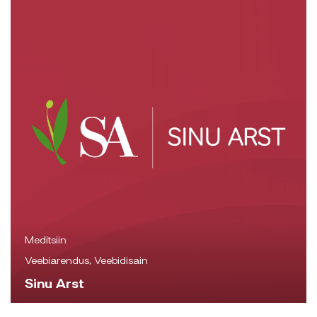
Meditsiin
Veebiarendus, Veebidisain
Sinu Arst