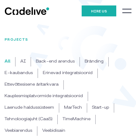
HIRE US
PROJECTS
All
AI
Back-end arendus
Bränding
E-kaubandus
Erinevad integratsioonid
Ettevõttesisene äritarkvara
Kauplesmisplatvormide integratsioonid
Laenude haldussüsteem
MarTech
Start-up
Tehnoloogiajuht (CaaS)
TimeMachine
Veebiarendus
Veebidisain