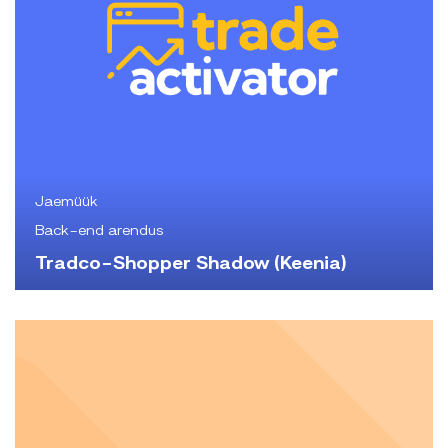
Jaemüük
Back-end arendus
Tradco-Shopper Shadow (Keenia)