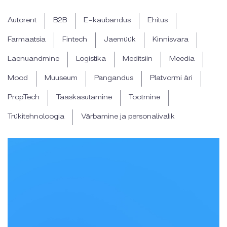
Autorent
B2B
E-kaubandus
Ehitus
Farmaatsia
Fintech
Jaemüük
Kinnisvara
Laenuandmine
Logistika
Meditsiin
Meedia
Mood
Muuseum
Pangandus
Platvormi äri
PropTech
Taaskasutamine
Tootmine
Trükitehnoloogia
Värbamine ja personalivalik