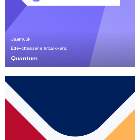
Jaemüük
Ettevõttesisene äritarkvara
Quantum