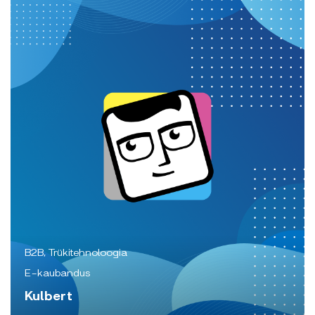
B2B, Trükitehnoloogia
E-kaubandus
Kulbert