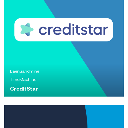
Laenuandmine
TimeMachine
CreditStar