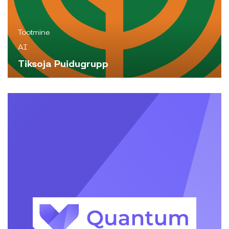
Tootmine
AI
Tiksoja Puidugrupp