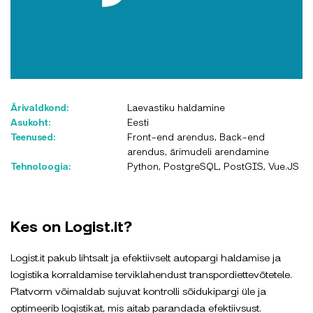
Ärivaldkond:
Laevastiku haldamine
Asukoht:
Eesti
Teenused:
Front-end arendus, Back-end
arendus, ärimudeli arendamine
Tehnoloogia:
Python, PostgreSQL, PostGIS, Vue.JS
Kes on Logist.it?
Logist.it pakub lihtsalt ja efektiivselt autopargi haldamise ja
logistika korraldamise terviklahendust transpordiettevõtetele.
Platvorm võimaldab sujuvat kontrolli sõidukipargi üle ja
optimeerib logistikat, mis aitab parandada efektiivsust.