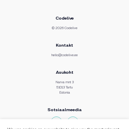
Codelive
© 2026 Codelive
Kontakt
hello@codelive.ee
Asukoht
Narva mnt 3
51013 Tartu
Estonia
Sotsiaalmeedia